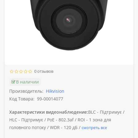
0 отзывов
В наличии
Производитель:
Hikvision
Код Товара:
99-00014077
Характеристики видеонаблюдение:
BLC -
Підтримує /
HLC -
Підтримує /
PoE -
802.3af /
ROI -
1 зона для
головного потоку /
WDR -
120 дБ /
смотреть все