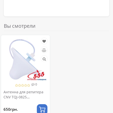
Вы смотрели
0
Антенна для репитера
CNV TQJ-0825
GSM/UMTS/LTE/CDMA
800-2700 МГц
650грн.