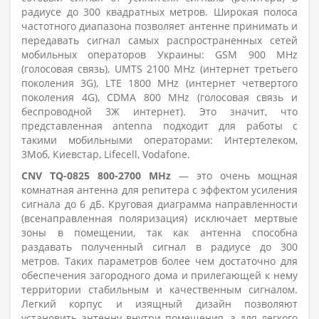
радиусе до 300 квадратных метров. Широкая полоса
частотного диапазона позволяет антенне принимать и
передавать сигнал самых распространенных сетей
мобильных операторов Украины: GSM 900 MHz
(голосовая связь), UMTS 2100 MHz (интернет третьего
поколения 3G), LTE 1800 MHz (интернет четвертого
поколения 4G), CDMA 800 MHz (голосовая связь и
беспроводной 3Ж интернет). Это значит, что
представленная antenna подходит для работы с
такими мобильными операторами: Интертелеком,
3Моб, Киевстар, Lifecell, Vodafone.
CNV TQ-0825 800-2700 MHz
— это очень мощная
комнатная антенна для репитера с эффектом усиления
сигнала до 6 дБ. Круговая диаграмма направленности
(всенаправленная поляризация) исключает мертвые
зоны в помещении, так как антенна способна
раздавать полученный сигнал в радиусе до 300
метров. Таких параметров более чем достаточно для
обеспечения загородного дома и прилегающей к нему
территории стабильным и качественным сигналом.
Легкий корпус и изящный дизайн позволяют
установить антенну внутри помещения, а для легкого