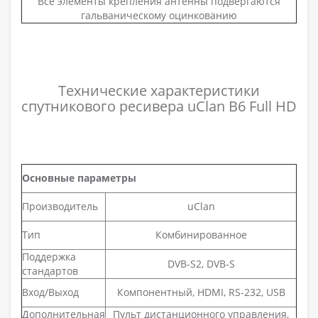
Все элементы крепления антенны подвергаются
гальваническому оцинкованию
Технические характеристики
спутникового ресивера uClan B6 Full HD
Основные параметры
Производитель
uClan
Тип
Комбинированное
Поддержка
DVB-S2, DVB-S
стандартов
Вход/Выход
Компонентный, HDMI, RS-232, USB
Дополнительная
Пульт дистанционного управления,