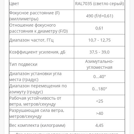
Цвет
RAL7035 (светло серый)
Фокусное расстояние (F)
490 (f/d=0,61)
(миллиметры)
Отношение фокусного
0,61
расстояния к диаметру (F/D)
Диапазон частот, ГГц
10,7 - 12,75
Коэффициент усиления, дБ
37,5 - 39,0
Азимутально-
Тип подвески
угломестная
Диапазон установки угла
0...40°
места (градус)
Диапазон перемещения по
0...180°
азимуту (градус)
Рабочая устойчивость от
<25
ветра, метров/секунду
Разрушающая сила ветра,
>40
метров/секунду
Вес комплекта (килограмм)
4,45