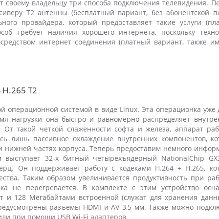
т своему владельцу три способа подключения телевидения. П
иверу Т2 антенны (бесплатный вариант, без абонентской пл
ьного провайдера, который предоставляет такие услуги (пл
особ требует наличия хорошего интернета, поскольку техно
осредством интернет соединения (платный вариант, также им
H.265 T2
 операционной системой в виде Linux. Эта операционка уже 
ремя нагрузки она быстро и равномерно распределяет внутр
 От такой четкой слаженности софта и железа, аппарат раб
есь лишь пассивное охлаждение внутренних компонентов, ко
 и нижней частях корпуса. Теперь предоставим немного инфор
м выступает 32-х битный четырехъядерный NationalChip GX
ерц. Он поддерживает работу с кодеками H.264 + H.265, ко
ества. Таким образом увеличивается продуктивность при раб
ка не перегревается. В комплекте с этим устройство осн
т и 128 Мегабайтами встроенной (служат для хранения данн
предусмотрены разъемы HDMI и AV 3,5 мм. Также можно подкл
или при помощи USB Wi-Fi адаптеров.