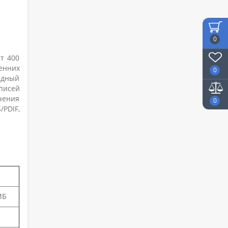
0
т 400
енних
0
ядный
писей
чения
0
PDIF,
МБ