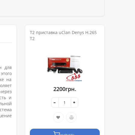
T2 приставка uClan Denys H.265
T2
н для
этого
же на
оляет
2200грн.
через
сть и
льной
стема
ешение