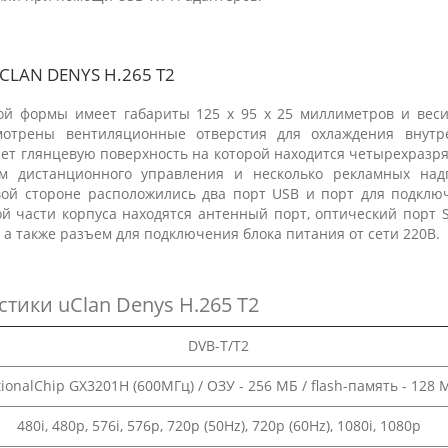
LAN DENYS H.265 T2
ой формы имеет габариты 125 х 95 х 25 миллиметров и веси
мотрены вентиляционные отверстия для охлаждения внутр
еет глянцевую поверхность на которой находится четырехразр
ом дистанционного управления и несколько рекламных над
вой стороне расположились два порт USB и порт для подклю
й части корпуса находятся антенный порт, оптический порт S/
), а также разъем для подключения блока питания от сети 220В.
стики uClan Denys H.265 T2
DVB-T/T2
ionalChip GX3201H
(600МГц) / ОЗУ - 256 МБ / flash-память - 128 
480i, 480p, 576i, 576p, 720p (50Hz), 720p (60Hz), 1080i, 1080p