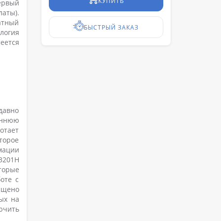
КУПИТЬ
ервый
аты).
атный
БЫСТРЫЙ ЗАКАЗ
логия
еется
давно
еннюю
отает
торое
мации
3201H
торые
оте с
ащено
ых на
ючить