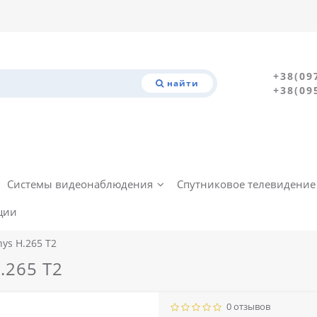
+38(09
найти
+38(09
Системы видеонаблюдения
Спутниковое телевидение
ции
ys H.265 T2
.265 T2
0 отзывов