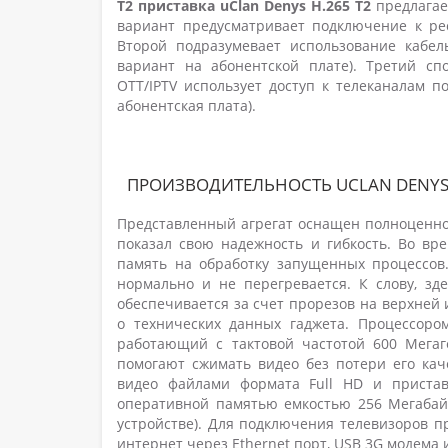
T2 приставка uClan Denys H.265 T2
предлагае
вариант предусматривает подключение к рес
Второй подразумевает использование кабел
вариант на абонентской плате). Третий сп
OTT/IPTV использует доступ к телеканалам п
абонентская плата).
ПРОИЗВОДИТЕЛЬНОСТЬ UCLAN DENYS 
Представленный агрегат оснащен полноценной
показал свою надежность и гибкость. Во в
память на обработку запущенных процессов.
нормально и не перегревается. К слову, зд
обеспечивается за счет прорезов на верхней
о технических данных гаджета. Процессоро
работающий с тактовой частотой 600 Мегаг
помогают сжимать видео без потери его кач
видео файлами формата Full HD и пристав
оперативной памятью емкостью 256 Мегабай
устройстве). Для подключения телевизоров 
интернет через Ethernet порт, USB 3G модема 