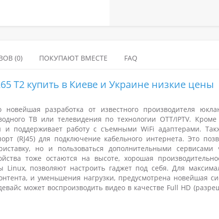
ОВ (0)
ПОКУПАЮТ ВМЕСТЕ
FAQ
265 T2 купить в Киеве и Украине низкие цены
 новейшая разработка от известного производителя юкла
одного ТВ или телевидения по технологии OTT/IPTV. Кроме 
 и поддерживает работу с съемными WiFi адаптерами. Так
орт (RJ45) для подключение кабельного интернета. Это позв
приставку, но и пользоваться дополнительными сервисами 
ройства тоже остаются на высоте, хорошая производительно
 Linux, позволяют настроить гаджет под себя. Для максима
онтента, и уменьшения нагрузки, предусмотрена новейшая си
 девайс может воспроизводить видео в качестве Full HD (разр