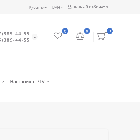
Личный кабинет
Русский
UAH
0
0
0
7)389-44-55
5)389-44-55
Настройка IPTV