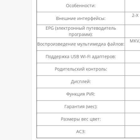
Особенности:
2-Х
Внешние интерфейсы:
EPG (электронный путеводитель
программ):
MKV,
Воспроизведение мультимедиа файлов:
Поддержка USB WI-FI адаптеров:
Родительский контроль:
Дисплей:
Функция PVR:
Гарантия (мес):
Размеры вес цвет:
АС3: