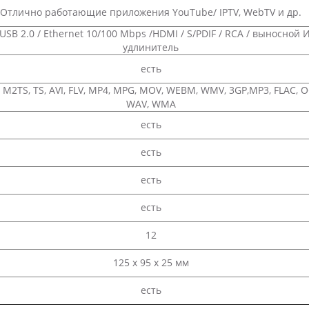
Отлично работающие приложения YouTube/ IPTV, WebTV и др.
 USB 2.0 / Ethernet 10/100 Mbps /HDMI / S/PDIF / RCA / выносной 
удлинитель
есть
 M2TS, TS, AVI, FLV, MP4, MPG, MOV, WEBM, WMV, 3GP,MP3, FLAC, 
WAV, WMA
есть
есть
есть
есть
12
125 х 95 х 25 мм
есть