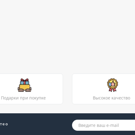
Подарки при покупке
Высокое качество
те о