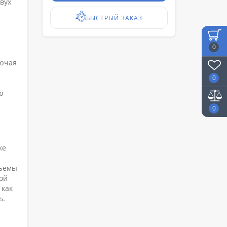
вух
БЫСТРЫЙ ЗАКАЗ
0
лючая
0
ю
0
ке
зъёмы
ой
 как
ь.