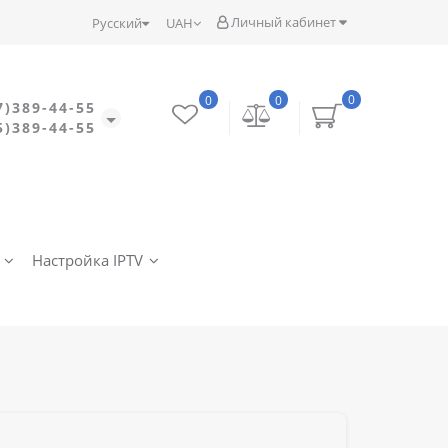
Личный кабинет
Русский
UAH
0
0
0
7)389-44-55
5)389-44-55
Настройка IPTV