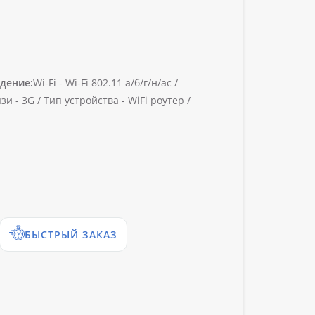
дение:
Wi-Fi -
Wi-Fi 802.11 а/б/г/н/ac /
зи -
3G /
Тип устройства -
WiFi роутер /
БЫСТРЫЙ ЗАКАЗ