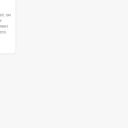
т, он
и
ляет
его