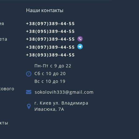
Наши контакты
ия
+38(097)389-44-55
+38(095)389-44-55
ета
+38(097)389-44-55
+38(097)389-44-55
+38(093)389-44-55
Пн-Пт с 9 до 22
Сб с 10 до 20
Вс с 10 до 19
кового
sokolovih333@gmail.com
г. Киев ул. Владимира
Ивасюка, 7А
кты