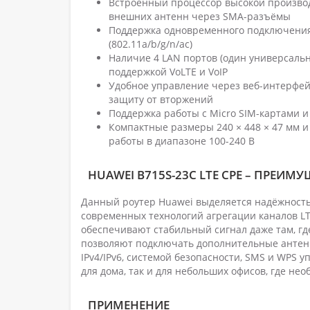
Встроенный процессор высокой произво
внешних антенн через SMA-разъёмы
Поддержка одновременного подключения до
(802.11a/b/g/n/ac)
Наличие 4 LAN портов (один универсальн
поддержкой VoLTE и VoIP
Удобное управление через веб-интерфей
защиту от вторжений
Поддержка работы с Micro SIM-картами и
Компактные размеры 240 × 448 × 47 мм и 
работы в диапазоне 100-240 В
HUAWEI B715S-23C LTE CPE – ПРЕИМ
Данный роутер Huawei выделяется надёжность
современных технологий агрегации каналов LT
обеспечивают стабильный сигнал даже там, г
позволяют подключать дополнительные антенн
IPv4/IPv6, системой безопасности, SMS и WPS 
для дома, так и для небольших офисов, где не
ПРИМЕНЕНИЕ