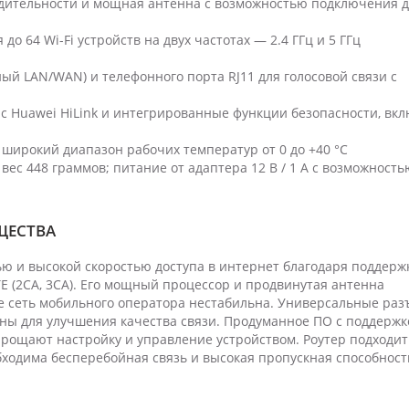
дительности и мощная антенна с возможностью подключения д
 64 Wi-Fi устройств на двух частотах — 2.4 ГГц и 5 ГГц
ый LAN/WAN) и телефонного порта RJ11 для голосовой связи с
с Huawei HiLink и интегрированные функции безопасности, вк
 широкий диапазон рабочих температур от 0 до +40 °C
вес 448 граммов; питание от адаптера 12 В / 1 А с возможность
УЩЕСТВА
ю и высокой скоростью доступа в интернет благодаря поддерж
E (2CA, 3CA). Его мощный процессор и продвинутая антенна
де сеть мобильного оператора нестабильна. Универсальные ра
ы для улучшения качества связи. Продуманное ПО с поддержк
упрощают настройку и управление устройством. Роутер подходит
обходима бесперебойная связь и высокая пропускная способност