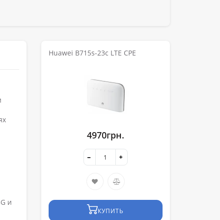
Huawei B715s-23c LTE CPE
и
ях
4970грн.
3G и
КУПИТЬ