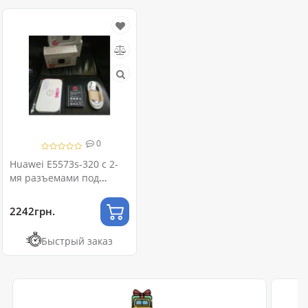
0
Huawei E5573s-320 с 2-
мя разъемами под
внешнюю антенну
2242грн.
Быстрый заказ