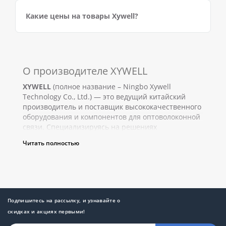
Какие цены на товары Xywell?
О производителе XYWELL
XYWELL
(полное название – Ningbo Xywell
Technology Co., Ltd.) — это ведущий китайский
производитель и поставщик высококачественного
оборудования и компонентов для оптоволоконной
связи. Специализируясь на решениях
"Оптоволокно до дома" (FTTH) и комплексных
Читать полностью
продуктах для построения современных сетей,
XYWELL занимает прочные позиции на мировом
рынке, предлагая надежные и инновационные
решения для телекоммуникационных компаний,
интернет-провайдеров и системных интеграторов
по всему миру.
Подпишитесь на рассылку, и узнавайте о
скидках и акциях первыми!
КРАТКАЯ ИСТОРИЯ СТАНОВЛЕНИЯ И