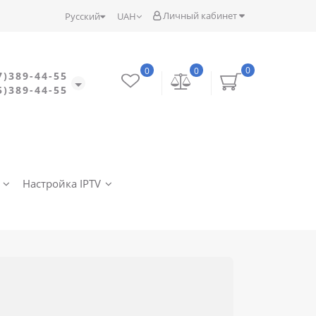
Личный кабинет
Русский
UAH
0
0
0
7)389-44-55
5)389-44-55
Настройка IPTV