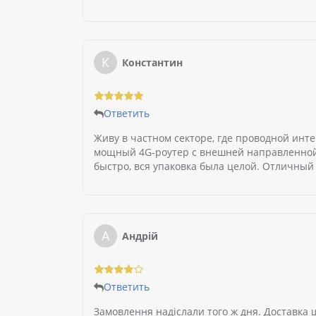
К
Константин
Ответить
Живу в частном секторе, где проводной инте
мощный 4G-роутер с внешней направленной а
быстро, вся упаковка была целой. Отличный 
А
Андрій
Ответить
Замовлення надіслали того ж дня. Доставка 