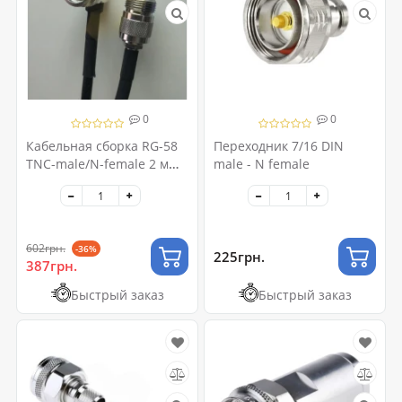
0
0
Кабельная сборка RG-58
Переходник 7/16 DIN
TNC-male/N-female 2 м
male - N female
Telegartner угловой
602грн.
-36%
225грн.
387грн.
Быстрый заказ
Быстрый заказ