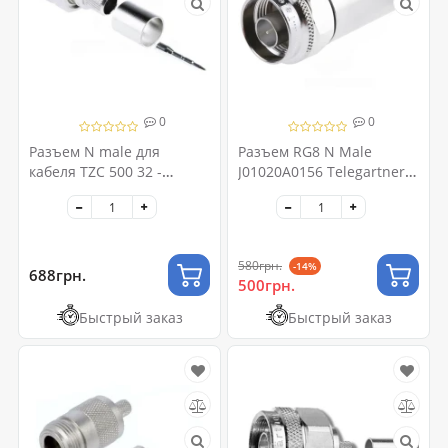
0
0
Разъем N male для
Разъем RG8 N Male
кабеля TZC 500 32 -
J01020A0156 Telegartner
Telegaertner J01020A0127
(Германия)
580грн.
-14%
688грн.
500грн.
Быстрый заказ
Быстрый заказ