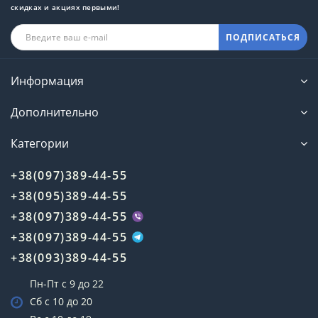
и мире.
скидках и акциях первыми!
КРАТКАЯ ИСТОРИЯ СТАНОВЛЕНИЯ И
ПОДПИСАТЬСЯ
РАЗВИТИЯ БРЕНДА
Telegärtner начала свою деятельность в
Информация
послевоенной Германии, сосредоточившись на
производстве радиочастотных компонентов.
Дополнительно
Благодаря инновационным подходам и высокому
качеству, бренд быстро стал лидером в сфере
Категории
телекоммуникаций. Сегодня Telegärtner обладает
мощной производственной базой и применяет
+38(097)389-44-55
передовые технологии, чтобы создавать
продукцию для 4G/5G сетей, спутниковых систем и
+38(095)389-44-55
структурированных кабельных систем (СКС).
+38(097)389-44-55
Компания активно сотрудничает с ведущими
операторами связи и поставщиками
+38(097)389-44-55
оборудования.
+38(093)389-44-55
Основные этапы развития:
1945 год:
Основание компании и начало
Пн-Пт с 9 до 22
производства коаксиальных разъемов.
Сб с 10 до 20
1980-е годы:
Расширение ассортимента