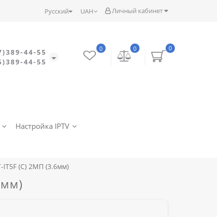
Личный кабинет
Русский
UAH
0
0
0
7)389-44-55
5)389-44-55
Настройка IPTV
IT5F (C) 2МП (3.6мм)
6мм)