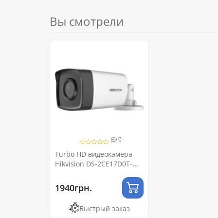
Вы смотрели
0
Turbo HD видеокамера
Hikvision DS-2CE17D0T-
IT5F (C) 2МП (3.6мм)
1940грн.
Быстрый заказ