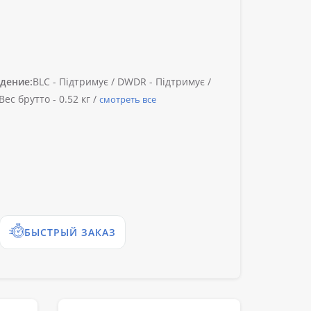
дение:
BLC -
Підтримує /
DWDR -
Підтримує /
Вес брутто -
0.52 кг /
смотреть все
БЫСТРЫЙ ЗАКАЗ