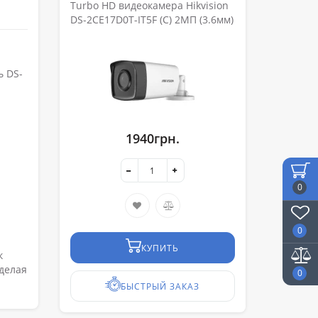
Turbo HD видеокамера Hikvision
DS-2CE17D0T-IT5F (C) 2МП (3.6мм)
ь DS-
1940грн.
0
0
КУПИТЬ
к
делая
0
БЫСТРЫЙ ЗАКАЗ