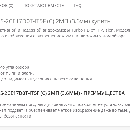
ОВ (0)
ПОКУПАЮТ ВМЕСТЕ
FAQ
S-2CE17D0T-IT5F (C) 2МП (3.6мм) купить
ивной и надежной видеокамеры Turbo HD от Hikvision. Модел
ство изображения с разрешением 2МП и широким углом обзора
го угла обзора.
от пыли и влаги.
ную видимость в условиях низкого освещения.
-2CE17D0T-IT5F (C) 2МП (3.6ММ) - ПРЕИМУЩЕСТВА
стремальным погодным условиям, что позволяет ее установку ка
ая подсветка обеспечивает четкое изображение даже во тьме, 
ы безопасности.