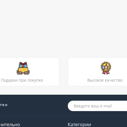
Подарки при покупке
Высокое качество
те о
нительно
Категории