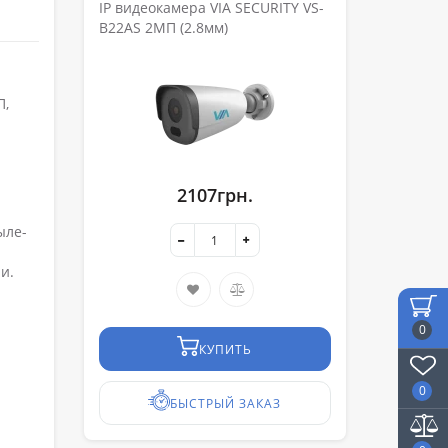
IP видеокамера VIA SECURITY VS-
B22AS 2МП (2.8мм)
П,
2107грн.
ыле-
и.
0
КУПИТЬ
0
БЫСТРЫЙ ЗАКАЗ