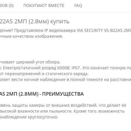
ОВ (0)
ПОКУПАЮТ ВМЕСТЕ
FAQ
B22AS 2МП (2.8мм) купить
ние? Представляем IP видеокамера VIA SECURITY VS-B22AS 2М
чным качеством изображения.
ечивает широкий угол обзора.
; Електростатичний розряд 6000В; IP67. Это означает полную п
от перенапряжений и статического заряда.
ляет вести ночное наблюдение в полной темноте на расстояни
2AS 2МП (2.8ММ) - ПРЕИМУЩЕСТВА
вень защиты камеры от внешних воздействий, что делает её
высокой влажности или пыльности. Кроме того, возможность
онаблюдение круглосуточно.