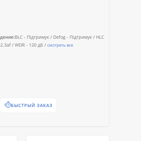
дение:
BLC -
Підтримує /
Defog -
Підтримує /
HLC
2.3af /
WDR -
120 дБ /
смотреть все
БЫСТРЫЙ ЗАКАЗ