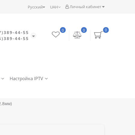
Личный кабинет
Русский
UAH
0
0
0
7)389-44-55
5)389-44-55
Настройка IPTV
2.8мм)