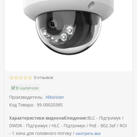
0 отзывов
В наличии
Производитель:
Hikvision
Код Товара:
99-00020385
Характеристики видеонаблюдение:
BLC -
Підтримує /
DWDR -
Підтримує /
HLC -
Підтримує /
PoE -
802.3af /
ROI
-
1 зона для головного потоку /
смотреть все