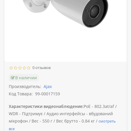
0 отзывов
В наличии
Производитель:
Ajax
Код Товара:
99-00017159
Характеристики видеонаблюдение:
PoE -
802.3at/af /
WDR -
Підтримує /
Аудио интерфейсы -
вбудований
мікрофон /
Вес -
550 г /
Вес брутто -
0.84 кг /
смотреть
все