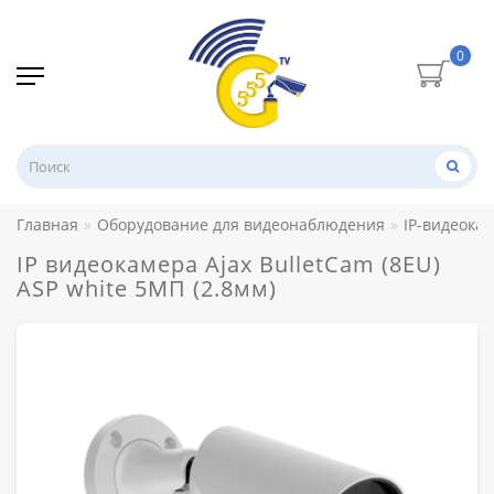
0
Главная
Оборудование для видеонаблюдения
IP-видеока
IP видеокамера Ajax BulletCam (8EU)
ASP white 5МП (2.8мм)