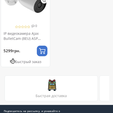
0
IP видеокамера Ajax
BulletCam (8EU) ASP
white 5МП (2.8мм)
5299грн.
Быстрый заказ
Быстрая доставка
Подпишитесь на рассылку, и узнавайте о