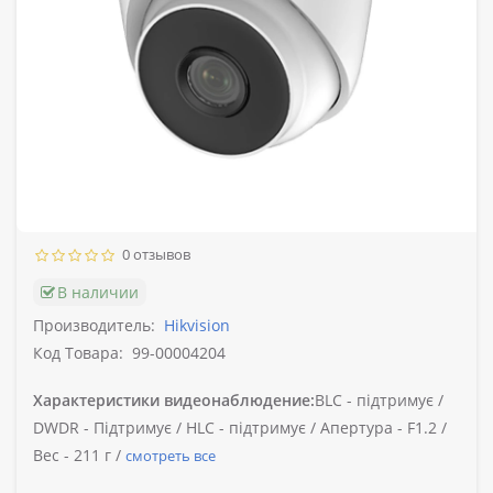
0 отзывов
В наличии
Производитель:
Hikvision
Код Товара:
99-00004204
Характеристики видеонаблюдение:
BLC -
підтримує /
DWDR -
Підтримує /
HLC -
підтримує /
Апертура -
F1.2 /
Вес -
211 г /
смотреть все