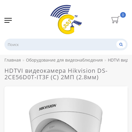
0
Главная
Оборудование для видеонаблюдения
HDTVI видео
HDTVI видеокамера Hikvision DS-
2CE56D0T-IT3F (C) 2МП (2.8мм)