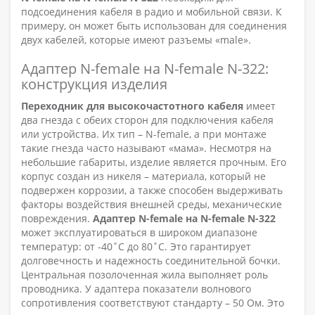
подсоединения кабеля в радио и мобильной связи. К
примеру, он может быть использован для соединения
двух кабелей, которые имеют разъемы «male».
Адаптер N-female на N-female N-322:
конструкция изделия
Переходник для высокочастотного кабеля
имеет
два гнезда с обеих сторон для подключения кабеля
или устройства. Их тип – N-female, а при монтаже
такие гнезда часто называют «мама». Несмотря на
небольшие габариты, изделие является прочным. Его
корпус создан из никеля – материала, который не
подвержен коррозии, а также способен выдерживать
факторы воздействия внешней среды, механические
повреждения.
Адаптер
N-
female на
N-
female
N-322
может эксплуатироваться в широком диапазоне
температур: от -40˚С до 80˚С. Это гарантирует
долговечность и надежность соединительной бочки.
Центральная позолоченная жила выполняет роль
проводника. У адаптера показатели волнового
сопротивления соответствуют стандарту – 50 Ом. Это