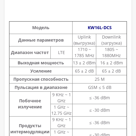
Модель
KW16L-DCS
Uplink
Downlink
Данные параметров
(выгрузка)
(загрузка)
1710 ~
1805 ~
Диапазон частот
LTE
1785 MHz
1880MHz
Выходная мощность
13 ± 2 dBm
16 ± 2 dBm
Усиление
65 ± 2 dB
65 ± 2 dB
Пропускная способность
25 M
Пульсация в диапазоне
GSM ≤ 5 dB
9 KHz ~ 1
≤ -36 dBm
Побочное
GHz
излучение
1 GHz ~
≤ -30 dBm
12.75 GHz
9 KHz ~ 1
≤ -36 dBm
Продукты
GHz
интермодуляции
1 GHz ~
≤ -30 dBm