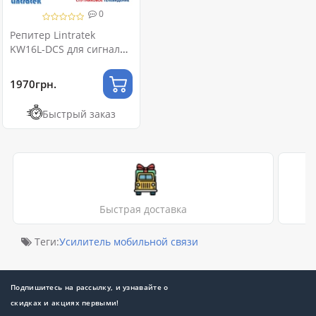
0
Репитер Lintratek
KW16L-DCS для сигнала
4G 1800 МГц
1970грн.
Быстрый заказ
Быстрая доставка
Теги:
Усилитель мобильной связи
Подпишитесь на рассылку, и узнавайте о
скидках и акциях первыми!