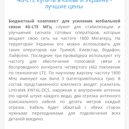
лучшие цены
Бюджетный комплект для усиления мобильной
связи 4G-LTE МГц
служит для стабилизации и
улучшения сигнала сотовых операторов, которые
вещают свою сеть на частоте 1800 Мегагерц. На
территории Украины его можно использовать для
таких операторов как Тримоб, Киевстар, Водафон,
Лайфселл. Последние три провайдера используют эту
частоту для обеспечения голосовой связи и
беспроводного интернета четвертого (4G) поколения
по технологии LTE. По научному жаргону частоту 1800
MHz именуют как Band 3 (категория/полоса три). В
состав представленного комплекта входят: усилитель
Lintratek KW16L-DCS, наружная и внутренняя антенна
(по одной штуке каждого вида), два отрезка антенного
коаксиального кабеля по десять метров каждый
отрезок. Кабель будет обжатый с обеих сторон
нужными переходниками для подключения всех
деталей воедино.