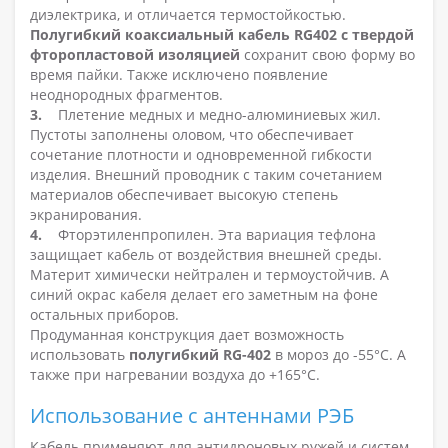
диэлектрика, и отличается термостойкостью.
Полугибкий коаксиальный кабель RG402 с твердой
фторопластовой изоляцией
сохранит свою форму во
время пайки. Также исключено появление
неоднородных фрагментов.
3.
Плетение медных и медно-алюминиевых жил.
Пустоты заполнены оловом, что обеспечивает
сочетание плотности и одновременной гибкости
изделия. Внешний проводник с таким сочетанием
материалов обеспечивает высокую степень
экранирования.
4.
Фторэтиленпропилен. Эта вариация тефлона
защищает кабель от воздействия внешней среды.
Материт химически нейтрален и термоустойчив. А
синий окрас кабеля делает его заметным на фоне
остальных приборов.
Продуманная конструкция дает возможность
использовать
полугибкий RG-402
в мороз до -55°С. А
также при нагревании воздуха до +165°С.
Использование с антеннами РЭБ
Кабель применяют для антидроновых ружей и систем