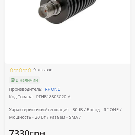
0 отзывов
В наличии
Производитель:
RF ONE
Код Товара:
RFHB1830SC20-A
Характеристики:
Атенюация -
30dB /
Бренд -
RF ONE /
Мощность -
20 Вт /
Разъем -
SMA /
7330грн.