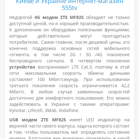
Киеве и Украине интернет-магазин
555tv
Недорогой
4G модем ZTE MF825
обладает не только
доступной ценой, но и хорошей производительностью.
К дополнению он оборудован полезными функциями,
которые действительно могут пригодиться
потребителю. Самое главное, после дешевой цены, это
конечно поддержка основных сетей мобильного
сегмента, в том числе 2G / 3G /4G поколение
беспроводного сигнала. В четвертом поколении
устройство
воспринимает LTE Cat.3, поэтому в этой
сети максимальная скорость обмена данными
составляет 100 Мбит/секунду. При использовании
третьего поколения скорость ограничивается 42,2
Мбит/с. В любом случае заявленных скоростей
достаточно для комфортного пользования. Его можно
задействовать в Украине с такими операторами:
Kyivstar, Lifecell, 3Mob, Vodafone.
USB модем ZTE MF825
имеет LED индикатор на
верхней части своего корпуса, задача которого состоит
в том, чтобы пользователь мог определять состояние
модема. Благодаря ему возможно определить в какой