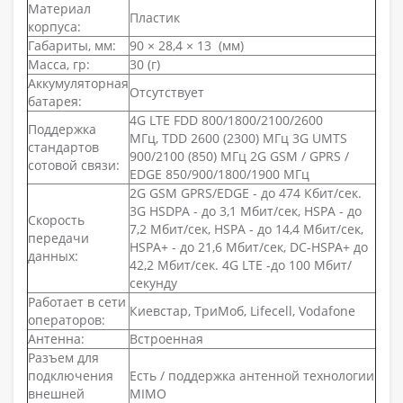
Материал
Пластик
корпуса:
Габариты, мм:
90 × 28,4 × 13 (мм)
Масса, гр:
30 (г)
Аккумуляторная
Отсутствует
батарея:
4G LTE FDD 800/1800/2100/2600
Поддержка
МГц, TDD 2600 (2300) МГц 3G UMTS
стандартов
900/2100 (850) МГц 2G GSM / GPRS /
сотовой связи:
EDGE 850/900/1800/1900 МГц
2G GSM GPRS/EDGE - до 474 Кбит/сек.
3G HSDPA - до 3,1 Мбит/сек, HSPA - до
Скорость
7,2 Мбит/сек, HSPA - до 14,4 Мбит/сек,
передачи
HSPA+ - до 21,6 Мбит/сек, DC-HSPA+ до
данных:
42,2 Мбит/сек. 4G LTE -до 100 Мбит/
секунду
Работает в сети
Киевстар, ТриМоб, Lifecell, Vodafone
операторов:
Антенна:
Встроенная
Разъем для
подключения
Есть / поддержка антенной технологии
внешней
MIMO