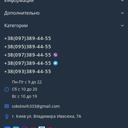
Информация
телекоммуникационного оборудования как бренд,
ориентированный на удовлетворение
Дополнительно
потребностей пользователей в качественной
связи по доступной цене. Хотя точная дата
Категории
основания компании менее известна, Kunruo
быстро зарекомендовал себя благодаря фокусу на
+38(097)389-44-55
простых, но эффективных решениях для усиления
сигнала. Бренд активно сотрудничает с
+38(095)389-44-55
дистрибьюторами в разных странах, включая
+38(097)389-44-55
Украину, где его продукция доступна через
специализированные магазины, такие как
+38(097)389-44-55
555tv.com.ua.
+38(093)389-44-55
Основные этапы развития:
2010-е годы:
Начало производства антенн
Пн-Пт с 9 до 22
для мобильных сетей 3G, ориентированных
Сб с 10 до 20
на бюджетный сегмент.
2018 год:
Расширение ассортимента
Вс с 10 до 19
антеннами для 4G LTE, поддерживающими
sokolovih333@gmail.com
частоты основных операторов.
2020 год:
Выпуск универсальных антенн с
г. Киев ул. Владимира Ивасюка, 7А
поддержкой MIMO для повышения скорости
передачи данных.