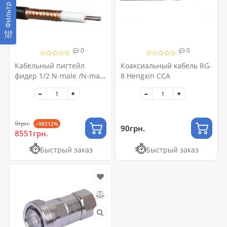
Фильтр
0
0
Кабельный пигтейл
Коаксиальный кабель RG-
фидер 1/2 N-male /N-male
8 Hengxin CCA
50 метров
9грн.
--98312%
90грн.
8551грн.
Быстрый заказ
Быстрый заказ