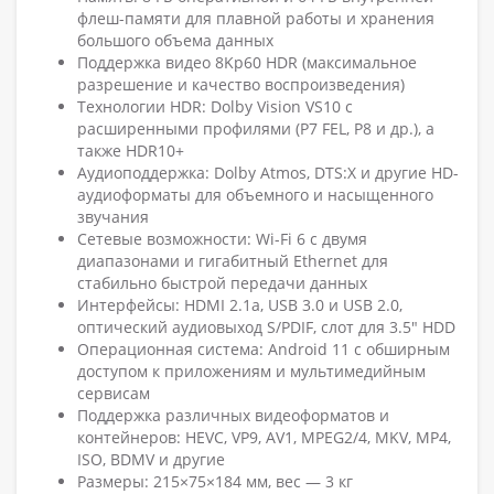
флеш-памяти для плавной работы и хранения
большого объема данных
Поддержка видео 8Kp60 HDR (максимальное
разрешение и качество воспроизведения)
Технологии HDR: Dolby Vision VS10 с
расширенными профилями (P7 FEL, P8 и др.), а
также HDR10+
Аудиоподдержка: Dolby Atmos, DTS:X и другие HD-
аудиоформаты для объемного и насыщенного
звучания
Сетевые возможности: Wi-Fi 6 с двумя
диапазонами и гигабитный Ethernet для
стабильно быстрой передачи данных
Интерфейсы: HDMI 2.1a, USB 3.0 и USB 2.0,
оптический аудиовыход S/PDIF, слот для 3.5" HDD
Операционная система: Android 11 с обширным
доступом к приложениям и мультимедийным
сервисам
Поддержка различных видеоформатов и
контейнеров: HEVC, VP9, AV1, MPEG2/4, MKV, MP4,
ISO, BDMV и другие
Размеры: 215×75×184 мм, вес — 3 кг