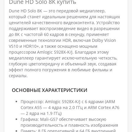
Dune HD Solo 8K купить
Dune HD Solo 8K — это передовой медиаплеер,
который станет идеальным решением для настоящих
ценителей качественного видеоконтента. Устройство
поддерживает воспроизведение видео в разрешении
до 8K с частотой 60 кадров в секунду, применяет
современные технологии HDR, включая Dolby Vision
VS10 и HDR10+, а также оснащено мощным
процессором Amlogic S928X-K/J. Благодаря этому
медиаплеер гарантирует исключительную четкость,
глубокую цветопередачу и объемный звук, создавая
эффект полного погружения в любимые фильмы и
сериалы.
ОСНОВНЫЕ ХАРАКТЕРИСТИКИ
Процессор: Amlogic S928X-K/J с 6 ядрами (ARM
Cortex A55 — 4 ядра на 2.0 ГГц и ARM Cortex A76
— 2 ядра на 1.9 ГГц)
Графика: Mali-G57 обеспечивает высокую
производительность и плавность изображения
Память: 8 ГБ оперативной и 64 ГБ внутренней