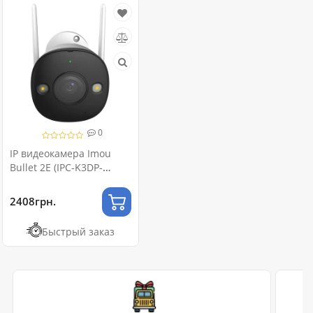
0
IP видеокамера Imou
Bullet 2E (IPC-K3DP-
5H0WF) 5МП (2.8мм)
2408грн.
Быстрый заказ