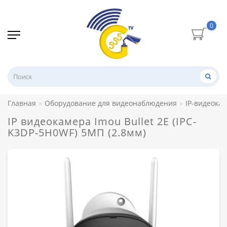
0
Главная
Оборудование для видеонаблюдения
IP-видеока
IP видеокамера Imou Bullet 2E (IPC-
K3DP-5H0WF) 5МП (2.8мм)