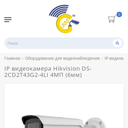
0
Главная
Оборудование для видеонаблюдения
IP-видеока
IP видеокамера Hikvision DS-
2CD2T43G2-4LI 4МП (6мм)