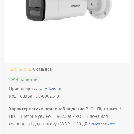
0 отзывов
В наличии
Производитель:
Hikvision
Код Товара:
99-00020401
Характеристики видеонаблюдение:
BLC -
Підтримує /
HLC -
Підтримує /
PoE -
802.3af /
ROI -
1 зона для
головного і дод. потоку /
WDR -
120 дБ /
смотреть все