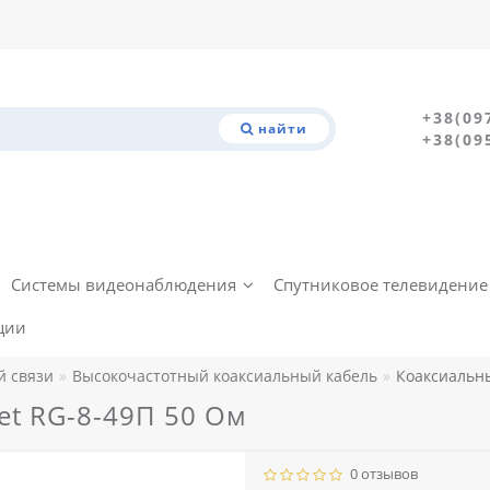
+38(09
найти
+38(09
Системы видеонаблюдения
Спутниковое телевидение
ции
й связи
Высокочастотный коаксиальный кабель
Коаксиальны
et RG-8-49П 50 Ом
0 отзывов