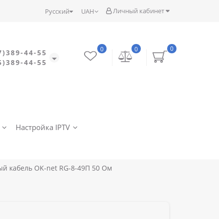
Личный кабинет
Русский
UAH
0
0
0
7)389-44-55
5)389-44-55
Настройка IPTV
й кабель OK-net RG-8-49П 50 Ом