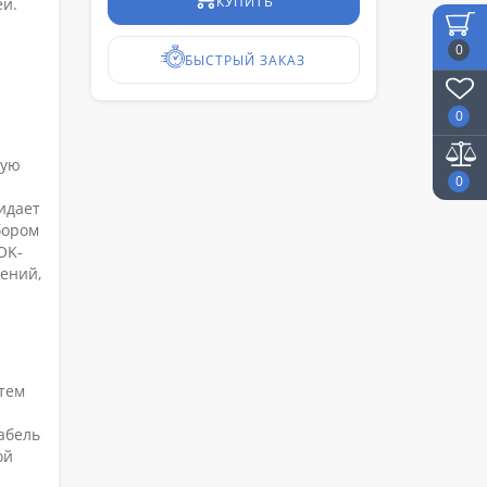
КУПИТЬ
ей.
0
БЫСТРЫЙ ЗАКАЗ
0
ную
0
идает
бором
OK-
ений,
тем
абель
ой