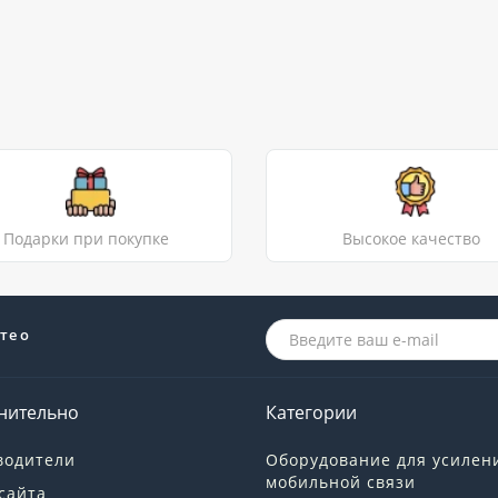
Подарки при покупке
Высокое качество
те о
нительно
Категории
водители
Оборудование для усилен
мобильной связи
сайта