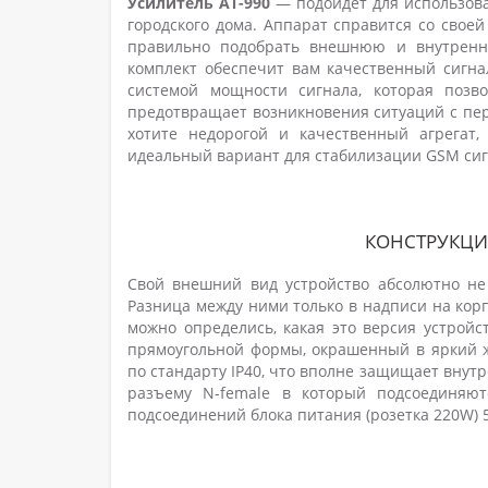
Усилитель AT-990
— подойдёт для использован
городского дома. Аппарат справится со свое
правильно подобрать внешнюю и внутренн
комплект обеспечит вам качественный сигна
системой мощности сигнала, которая позво
предотвращает возникновения ситуаций с пер
хотите недорогой и качественный агрегат
идеальный вариант для стабилизации GSM сиг
КОНСТРУКЦИЯ
Свой внешний вид устройство абсолютно не
Разница между ними только в надписи на кор
можно определись, какая это версия устройст
прямоугольной формы, окрашенный в яркий 
по стандарту IP40, что вполне защищает внут
разъему N-female в который подсоединяю
подсоединений блока питания (розетка 220W) 5