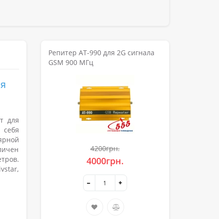
Репитер AT-990 для 2G сигнала
GSM 900 МГц
ая
т для
 себя
ярной
4200грн.
личен
тров.
4000грн.
vstar,