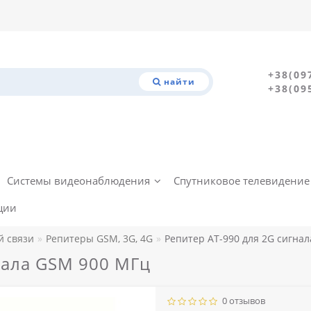
+38(09
найти
+38(09
Системы видеонаблюдения
Спутниковое телевидение
ции
й связи
Репитеры GSM, 3G, 4G
Репитер AT-990 для 2G сигна
нала GSM 900 МГц
0 отзывов