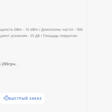
щность DBm -
16 dBm /
Диапазоны частот -
900
иент усиления -
55 Дб /
Площадь покрытия -
а
200грн.
БЫСТРЫЙ ЗАКАЗ