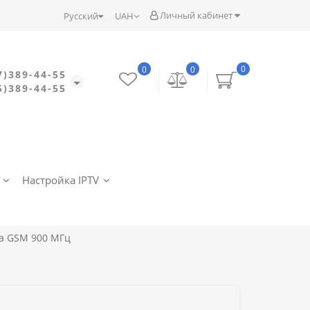
Личный кабинет
Русский
UAH
0
0
0
7)389-44-55
5)389-44-55
Настройка IPTV
ла GSM 900 МГц