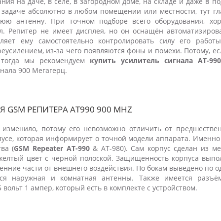
ия на даче, в селе, в загородном доме, на складе и даже в п
й задаче абсолютно в любом помещении или местности, тут гл
юю антенну. При точном подборе всего оборудования, хо
л. Репитер не имеет дисплея, но он оснащён автоматизиров
ляет ему самостоятельно контролировать силу его работы
еусилением, из-за чего появляются фоны и помехи. Потому, ес
, тогда мы рекомендуем
купить усилитель сигнала AT-99
нала 900 Мегагерц.
 GSM РЕПИТЕРА AT990 900 MHZ
 изменило, потому его невозможно отличить от предшествен
пусе, которая информирует о точной модели аппарата. Именно 
ва (
GSM Repeater AT-990
& AT-980). Сам корпус сделан из ме
желтый цвет с черной полоской. Защищенность корпуса выпо
ренние части от внешнего воздействия. По бокам выведено по 
тся наружная и комнатная антенны. Также имеется разъё
 вольт 1 ампер, который есть в комплекте с устройством.