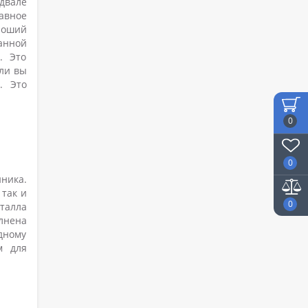
одвале
авное
роший
анной
. Это
ли вы
0
. Это
0
0
ника.
так и
0
талла
лнена
одному
м для