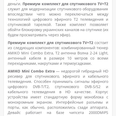
деньги.
Премиум комплект для спутникового TV+T2
служит для модернизации спутникового оборудования
впоследствии чего можно переключаться между
технологией цифрового эфирного T2 телевидения и
спутниковой тарелкой. Также комплект позволяет
обойти блокировку украинских каналов на спутнике (их
будем просматривать через эфир).
Премиум комплект для спутникового TV+T2
состоит
из следующих компонентов: комбинированный тюнер
AMIKO Mini Combo Extra, Т2 антенна Волна 2-24 Light,
антенный кабеля в размере 10 метров со всеми
переходниками, накрутками и термоусадками.
AMIKO Mini Combo Extra
— недорогой гибридный HD
ресивер для спутникового, эфирного и кабельного
телевидения. Способен принимать сигналы эфирного
цифрового DVB-T/T2, спутникового DVB-S/S2 и
кабельного телевидения в HD качестве. Корпус
устройства имеет стандартную форму моноблока с
монохромным экраном. Интерфейсные разъемы и
порты, как обычно, расположились сзади аппарата.
Девайс работает на базе чипсета 2000DMIPS