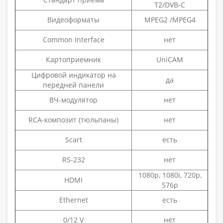
T2/DVB-C
Видеоформаты
MPEG2 /MPEG4
Common Interface
нет
Картоприемник
UniCAM
Цифровой индикатор на
да
передней панели
ВЧ-модулятор
нет
RCA-композит (тюльпаны)
нет
Scart
есть
RS-232
нет
1080p, 1080i, 720p,
HDMI
576p
Ethernet
есть
0/12 V
нет