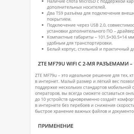
Наличие слота MicroSD с поддержкой кар
дополнительных носителей.
Два TS9 разъёма для подключения внешни
покрытием.
Подключение через USB 2.0, совместимос
установки дополнительного ПО – драйвер
Компактные габариты – 101.5×30.5×14 мм
удобным для транспортировки.
Белый корпус, стильный и практичный д
ZTE MF79U WIFI C 2-МЯ РАЗЪЕМАМИ
ZTE MF79u – это идеальное решение для тех, к
в интернет. Малый размер и лёгкий вес позво
поддержке нескольких стандартов мобильной с
операторов, вы всегда сможете оставаться он
до 10 устройств одновременно создаёт комфорт
в интернете без перебоев и снижения скорост
быстрое хранение важных файлов и документов
ПРИМЕНЕНИЕ