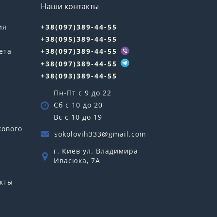
Наши контакты
ия
+38(097)389-44-55
+38(095)389-44-55
ета
+38(097)389-44-55
+38(097)389-44-55
+38(093)389-44-55
Пн-Пт с 9 до 22
Сб с 10 до 20
Вс с 10 до 19
кового
sokolovih333@gmail.com
г. Киев ул. Владимира
Ивасюка, 7А
кты