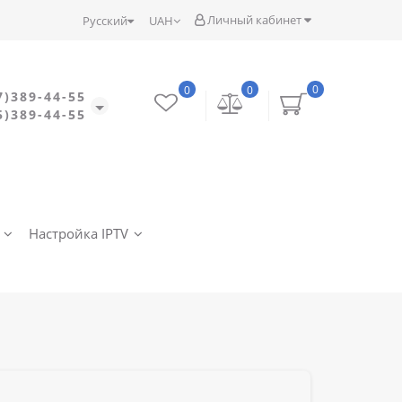
Личный кабинет
Русский
UAH
0
0
0
7)389-44-55
5)389-44-55
Настройка IPTV