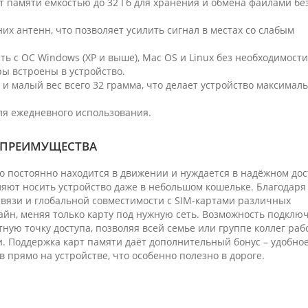
т памяти ёмкостью до 32 Гб для хранения и обмена файлами бе
х антенн, что позволяет усилить сигнал в местах со слабым
ть с ОС Windows (XP и выше), Mac OS и Linux без необходимости
ы встроены в устройство.
 и малый вес всего 32 грамма, что делает устройство максимал
ля ежедневного использования.
 – ПРЕИМУЩЕСТВА
то постоянно находится в движении и нуждается в надёжном до
ляют носить устройство даже в небольшом кошельке. Благодаря
вязи и глобальной совместимости с SIM-картами различных
лайн, меняя только карту под нужную сеть. Возможность подклю
ную точку доступа, позволяя всей семье или группе коллег раб
и. Поддержка карт памяти даёт дополнительный бонус – удобное
 прямо на устройстве, что особенно полезно в дороге.