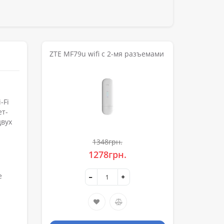
ZTE MF79u wifi c 2-мя разъемами
-Fi
ет-
двух
1348грн.
1278грн.
е