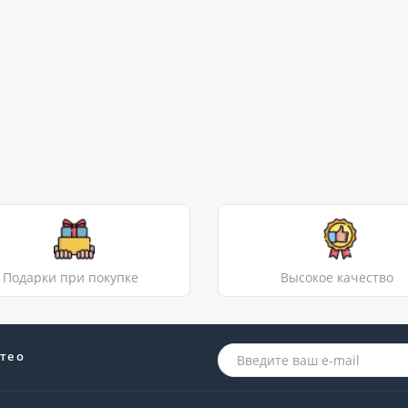
Подарки при покупке
Высокое качество
те о