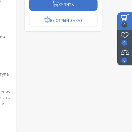
з
КУПИТЬ
БЫСТРЫЙ ЗАКАЗ
0
ьно
0
0
ступе
чения
отать
 и