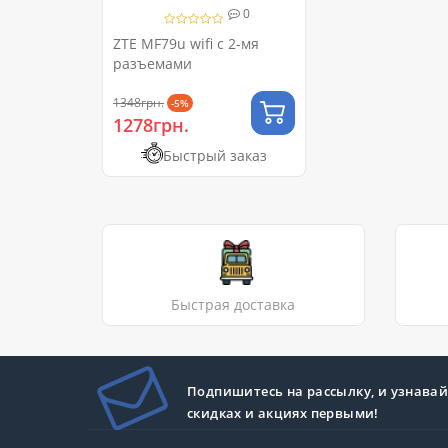
0
ZTE MF79u wifi c 2-мя
разъемами
1348грн.
-5%
1278грн.
Быстрый заказ
Быстрая доставка
Подпишитесь на рассылку, и узнавай
скидках и акциях первыми!