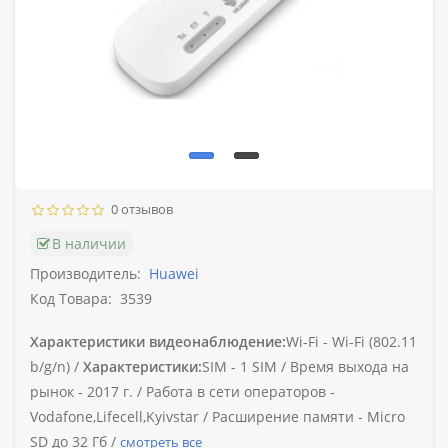
0 отзывов
В наличии
Производитель:
Huawei
Код Товара:
3539
Характеристики видеонаблюдение:
Wi-Fi -
Wi-Fi (802.11
b/g/n) /
Характеристики:
SIM -
1 SIM /
Время выхода на
рынок -
2017 г. /
Работа в сети операторов -
Vodafone,Lifecell,Kyivstar /
Расширение памяти -
Micro
SD до 32 Гб /
смотреть все