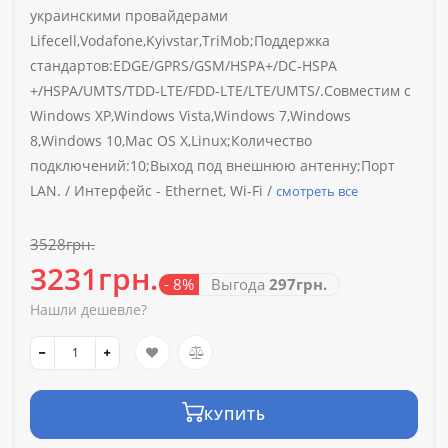
украинскими провайдерами
Lifecell,Vodafone,Kyivstar,TriMob;Поддержка
стандартов:EDGE/GPRS/GSM/HSPA+/DC-HSPA
+/HSPA/UMTS/TDD-LTE/FDD-LTE/LTE/UMTS/.Совместим с
Windows XP,Windows Vista,Windows 7,Windows
8,Windows 10,Mac OS X,Linux;Количество
подключений:10;Выход под внешнюю антенну;Порт
LAN. /
Интерфейс -
Ethernet, Wi-Fi /
смотреть все
3528грн.
3231грн.
- 8%
Выгода
297грн.
Нашли дешевле?
КУПИТЬ