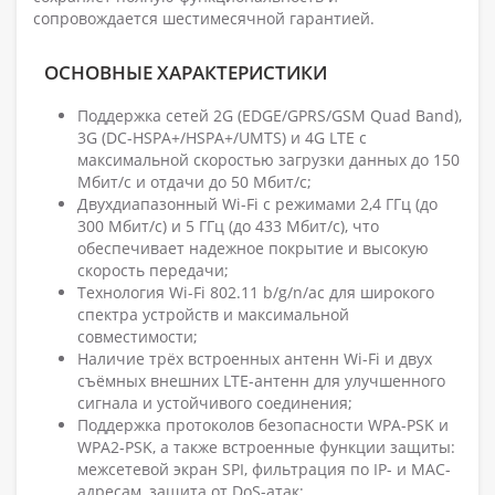
сопровождается шестимесячной гарантией.
ОСНОВНЫЕ ХАРАКТЕРИСТИКИ
Поддержка сетей 2G (EDGE/GPRS/GSM Quad Band),
3G (DC-HSPA+/HSPA+/UMTS) и 4G LTE с
максимальной скоростью загрузки данных до 150
Мбит/с и отдачи до 50 Мбит/с;
Двухдиапазонный Wi-Fi с режимами 2,4 ГГц (до
300 Мбит/с) и 5 ГГц (до 433 Мбит/с), что
обеспечивает надежное покрытие и высокую
скорость передачи;
Технология Wi-Fi 802.11 b/g/n/ac для широкого
спектра устройств и максимальной
совместимости;
Наличие трёх встроенных антенн Wi-Fi и двух
съёмных внешних LTE-антенн для улучшенного
сигнала и устойчивого соединения;
Поддержка протоколов безопасности WPA-PSK и
WPA2-PSK, а также встроенные функции защиты:
межсетевой экран SPI, фильтрация по IP- и MAC-
адресам, защита от DoS-атак;