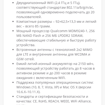
Двухдиапазонный WiFi (2,4 ГГц и 5 ГГц),
соответствующий стандартам 802.11a/b/g/n/ac,
позволяющий одновременно подключать до 20
пользователей.
Компактные размеры – 92×62,5×13,3 мм и легкий
вес – всего 85 грамм.
Мощный процессор Qualcomm MDM9240-1, 256
МБ NAND Flash и 256 МБ LPDDR2 SDRAM,
обеспечивающие стабильную и быструю работу
устройства.
Встроенные антенны с технологией 2x2 MIMO
для LTE и внутренние антенны для WCDMA и
GSM сетей.
Емкий литий-ионный аккумулятор на 2150 мАч,
позволяющий устройству работать до 8 часов в
активном режиме и до 200 часов в режиме
ожидания с включенным WiFi.
Поддержка популярных операционных систем:
Windows (10, 8, 7, Vista, XP) и Mac OS X (версии
10.6.X–10.11.X).
Стандарты и сертификации безопасности и
качества: CE, RoHS, REACH, WEEE, WiFi Alliance,